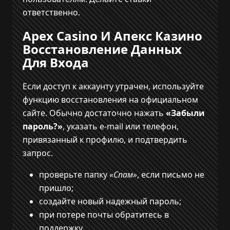
ответственно.
Apex Casino И Апекс Казино
Восстановление Данных
Для Входа
Если доступ к аккаунту утрачен, используйте
функцию восстановления на официальном
сайте. Обычно достаточно нажать
«Забыли
пароль?»
, указать e-mail или телефон,
привязанный к профилю, и подтвердить
запрос.
проверьте папку
«Спам»
, если письмо не
пришло;
создайте новый надежный пароль;
при потере почты обратитесь в
поддержку.