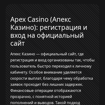
Apex Casino (Апекс
Казино): регистрация и
вход на официальный
сайт
Апекс Казино — официальный сайт, где
регистрация и вход организованы так, чтобы
пользователь быстро переходил к личному
кабинету. Особое внимание уделяется
скорости выплат, благодаря чему обработка
заявок проходит без лишних задержек.
Финансовые операции отображаются
прозрачно, с понятной историей
пополнений и выводов. Такой подход