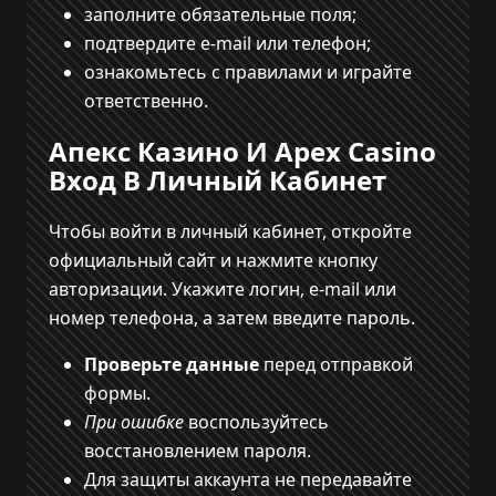
заполните обязательные поля;
подтвердите e-mail или телефон;
ознакомьтесь с правилами и играйте
ответственно.
Апекс Казино И Apex Casino
Вход В Личный Кабинет
Чтобы войти в личный кабинет, откройте
официальный сайт и нажмите кнопку
авторизации. Укажите логин, e-mail или
номер телефона, а затем введите пароль.
Проверьте данные
перед отправкой
формы.
При ошибке
воспользуйтесь
восстановлением пароля.
Для защиты аккаунта не передавайте