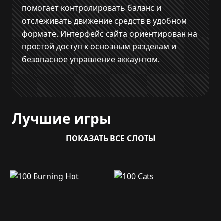
помогает контролировать баланс и
отслеживать движение средств в удобном
формате. Интерфейс сайта ориентирован на
простой доступ к основным разделам и
безопасное управление аккаунтом.
Лучшие игры
ПОКАЗАТЬ ВСЕ СЛОТЫ