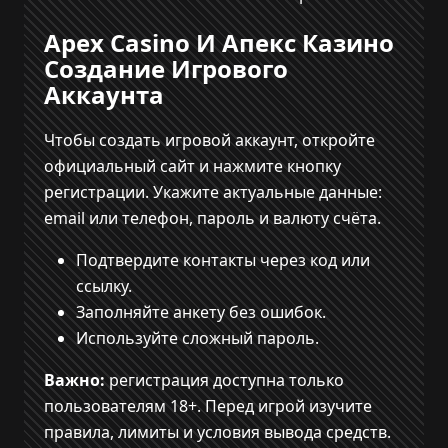
Apex Casino И Апекс Казино
Создание Игрового
Аккаунта
Чтобы создать игровой аккаунт, откройте
официальный сайт и нажмите кнопку
регистрации. Укажите актуальные данные:
email или телефон, пароль и валюту счёта.
Подтвердите контакты через код или
ссылку.
Заполняйте анкету без ошибок.
Используйте сложный пароль.
Важно:
регистрация доступна только
пользователям 18+. Перед игрой изучите
правила, лимиты и условия вывода средств.