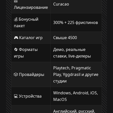
🎫
Curacao
Лицензирование
💰 Бонусный
300% + 225 фриспинов
пакет
🎮 Каталог игр
Свыше 4500
🔄 Форматы
Демо, реальные
игры
ставки, live-дилеры
Playtech, Pragmatic
🎲 Провайдеры
Play, Yggdrasil и другие
студии
Windows, Android, iOS,
💻 Устройства
MacOS
Английский, русский,